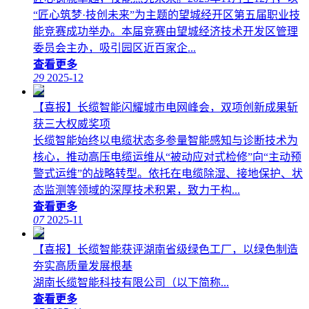
“匠心筑梦·技创未来”为主题的望城经开区第五届职业技
能竞赛成功举办。本届竞赛由望城经济技术开发区管理
委员会主办，吸引园区近百家企...
查看更多
29
2025-12
【喜报】长缆智能闪耀城市电网峰会，双项创新成果斩
获三大权威奖项
长缆智能始终以电缆状态多参量智能感知与诊断技术为
核心，推动高压电缆运维从“被动应对式检修”向“主动预
警式运维”的战略转型。依托在电缆除湿、接地保护、状
态监测等领域的深厚技术积累，致力于构...
查看更多
07
2025-11
【喜报】长缆智能获评湖南省级绿色工厂，以绿色制造
夯实高质量发展根基
湖南长缆智能科技有限公司（以下简称...
查看更多